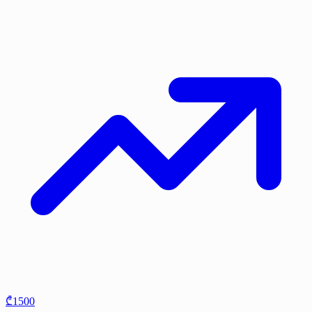
₾1500