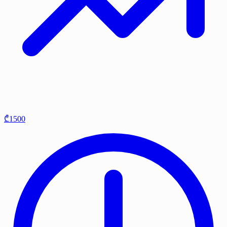
₾1500