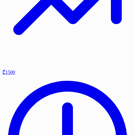
₾1500