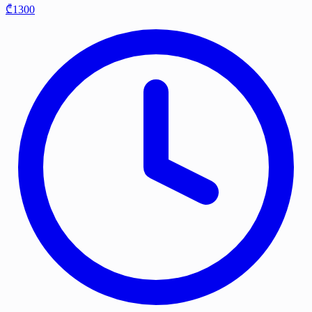
₾1300