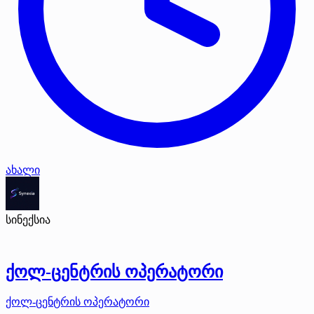
ახალი
სინექსია
ქოლ-ცენტრის ოპერატორი
ქოლ-ცენტრის ოპერატორი