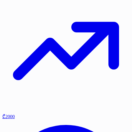
₾2000