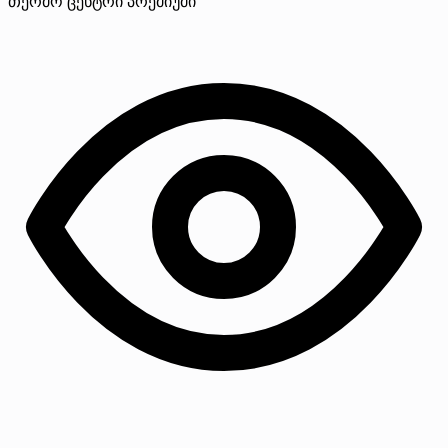
თერმო ცენტრი
პრემიუმი