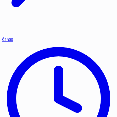
₾1500