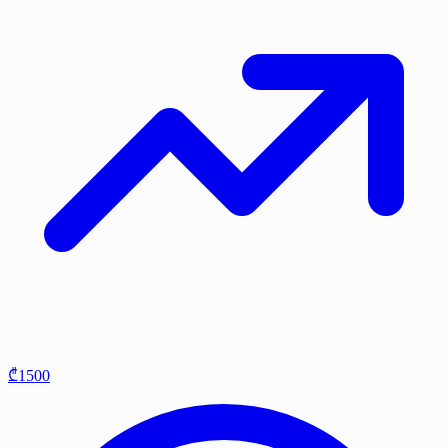
₾1500