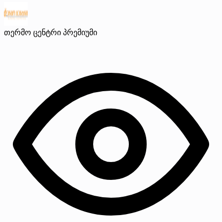
თერმო ცენტრი
პრემიუმი