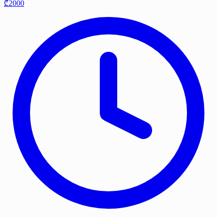
₾2000