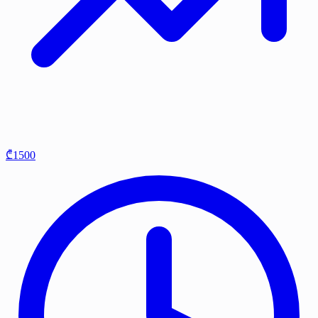
₾1500