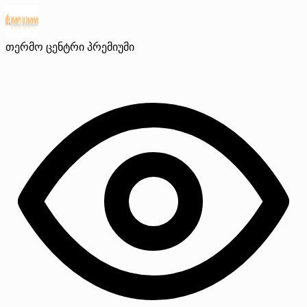
თერმო ცენტრი
პრემიუმი