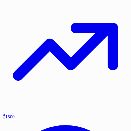
₾1500