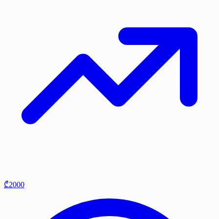
₾2000