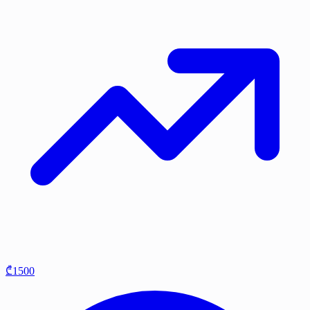
₾1500