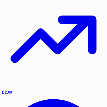
₾1500