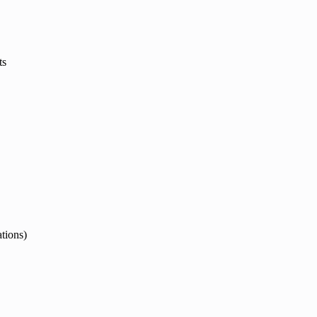
ts
tions)