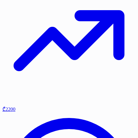
₾2200