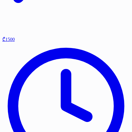
₾1500