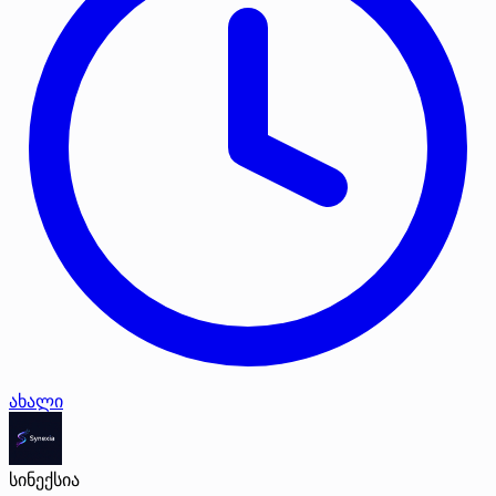
ახალი
სინექსია