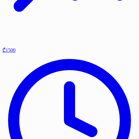
₾1500