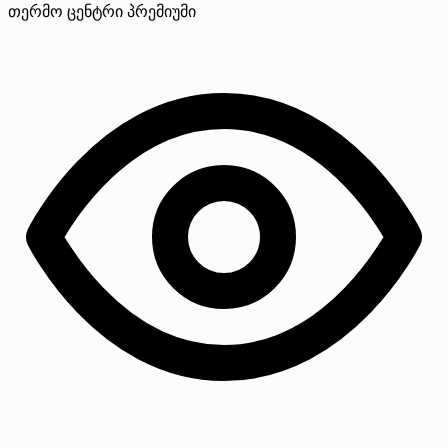
თერმო ცენტრი
პრემიუმი