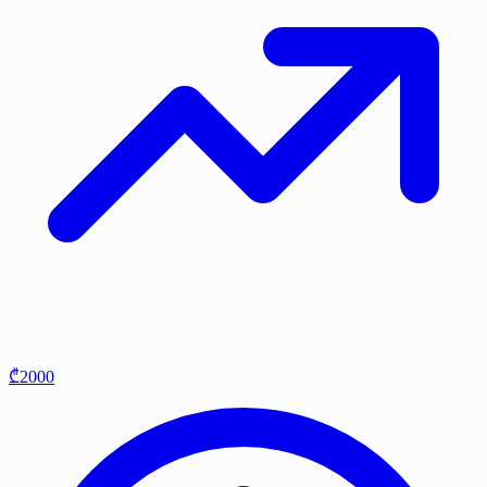
₾2000