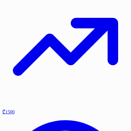
₾1500