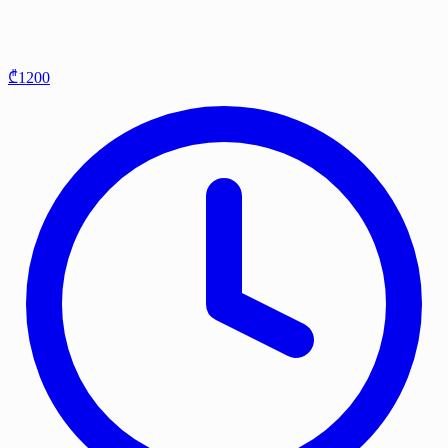
₾1200