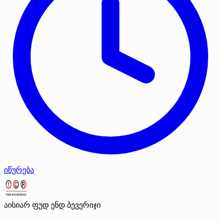
იწურება
აისიარ ფუდ ენდ ბევერიჯი