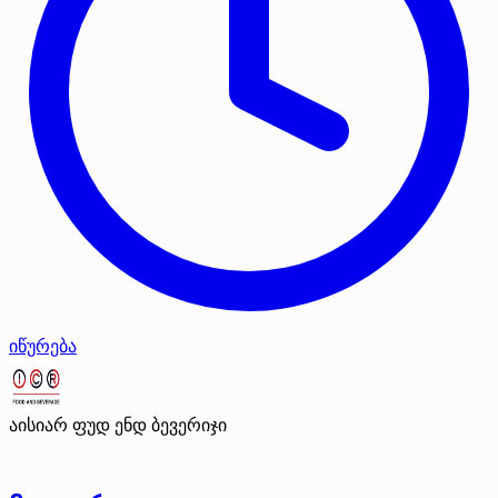
იწურება
აისიარ ფუდ ენდ ბევერიჯი