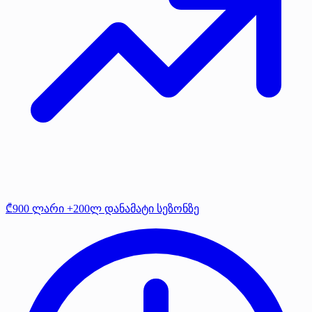
₾900 ლარი +200ლ დანამატი სეზონზე