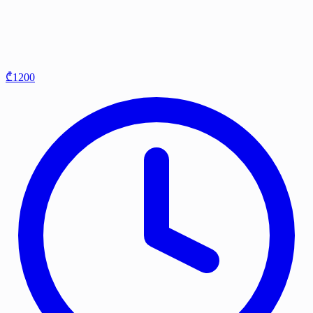
₾1200