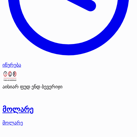
იწურება
აისიარ ფუდ ენდ ბევერიჯი
მოლარე
მოლარე