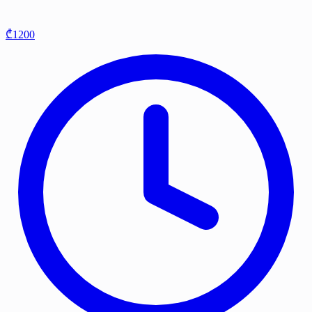
₾1200