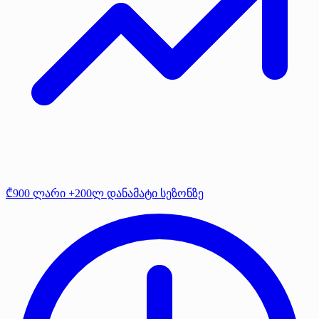
₾900 ლარი +200ლ დანამატი სეზონზე