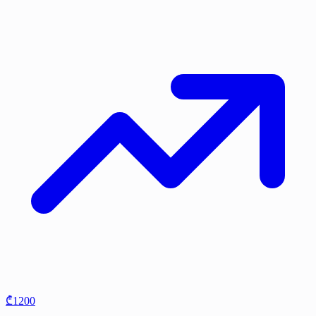
₾1200