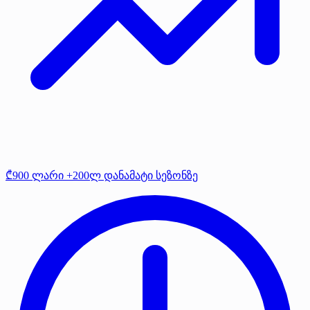
₾900 ლარი +200ლ დანამატი სეზონზე