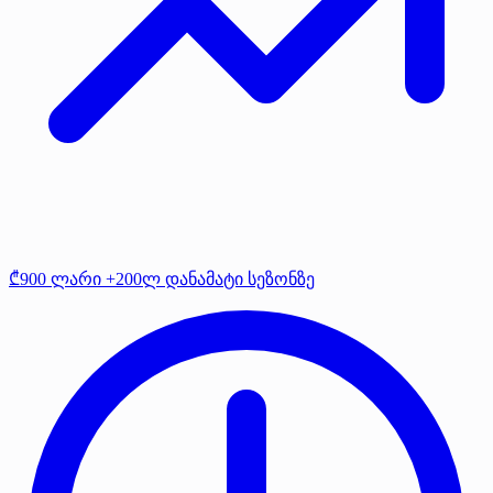
₾900 ლარი +200ლ დანამატი სეზონზე