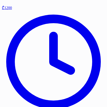
₾1200