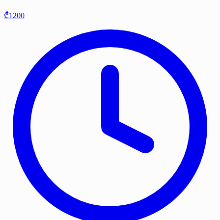
₾1200