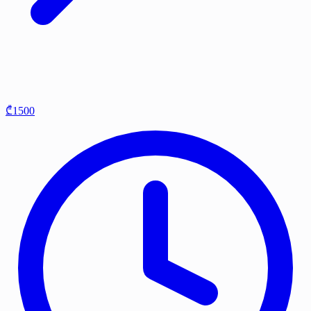
₾1500