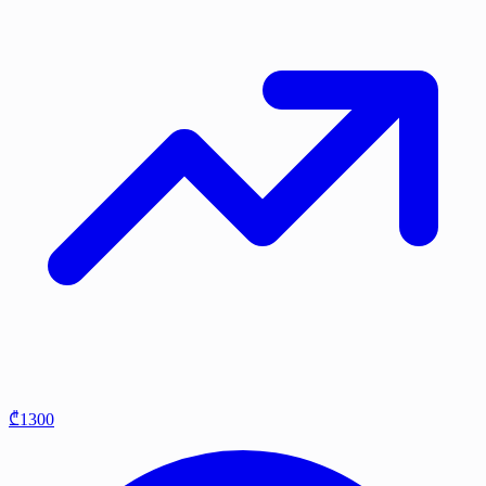
₾1300