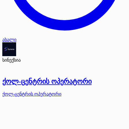
ახალი
სინექსია
ქოლ-ცენტრის ოპერატორი
ქოლ-ცენტრის ოპერატორი