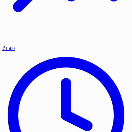
₾1500