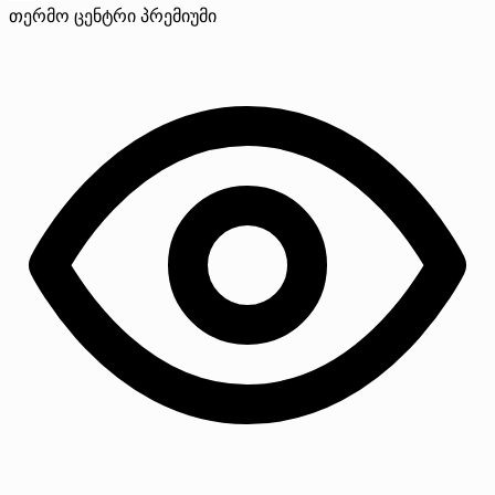
თერმო ცენტრი
პრემიუმი