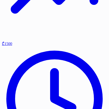
₾1500