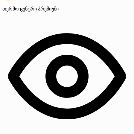
თერმო ცენტრი
პრემიუმი