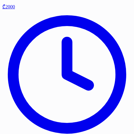
₾2000