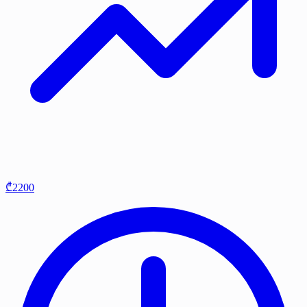
₾2200