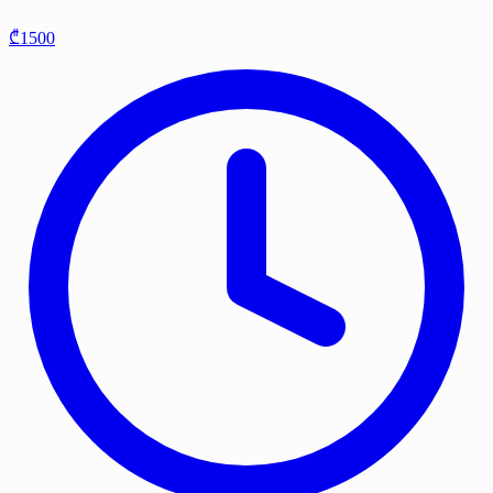
₾1500