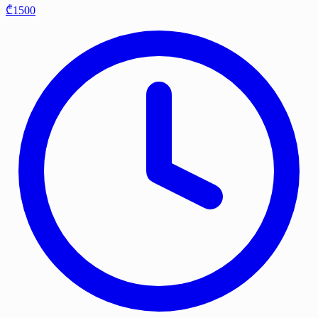
₾1500