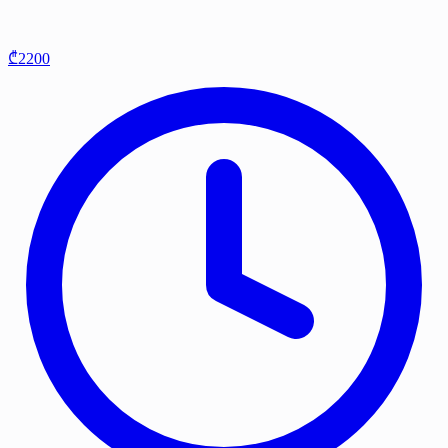
₾2200