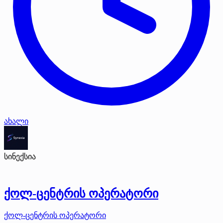
ახალი
სინექსია
ქოლ-ცენტრის ოპერატორი
ქოლ-ცენტრის ოპერატორი