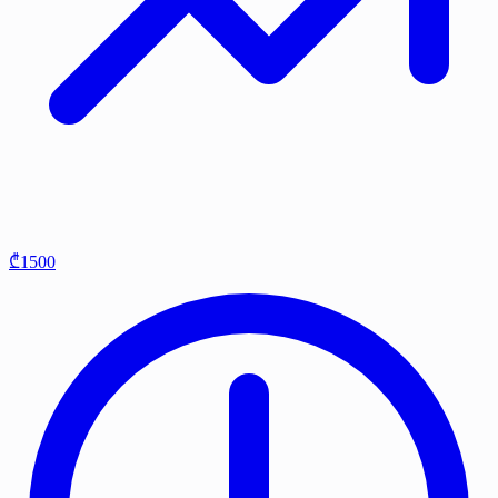
₾1500