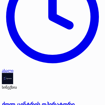
ახალი
სინექსია
ქოლ-ცენტრის ოპერატორი