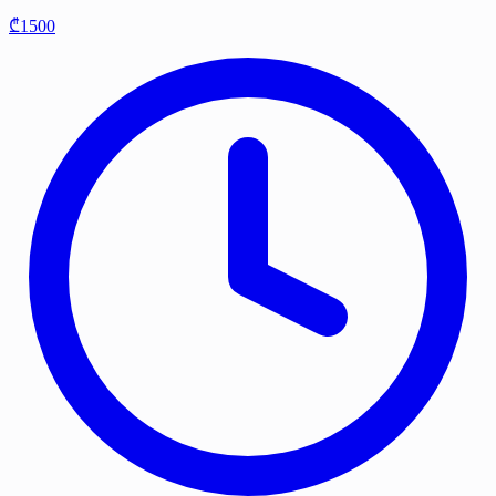
₾1500