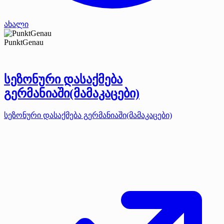
ახალი
PunktGenau
სეზონური დასაქმება
გერმანიაში(მამაკაცები)
სეზონური დასაქმება გერმანიაში(მამაკაცები)