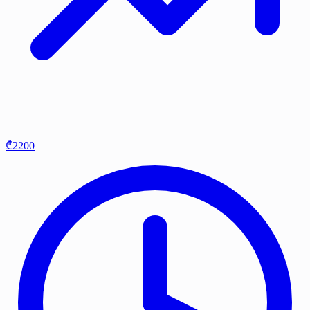
₾2200