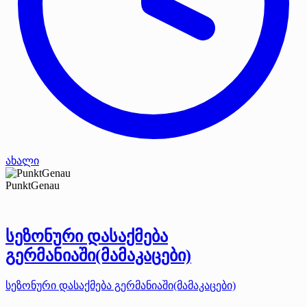
ახალი
PunktGenau
სეზონური დასაქმება
გერმანიაში(მამაკაცები)
სეზონური დასაქმება გერმანიაში(მამაკაცები)