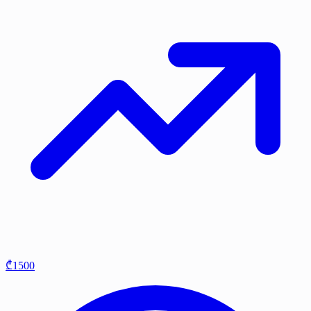
₾1500