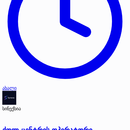
ახალი
სინექსია