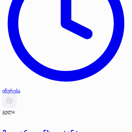
იწურება
გელა