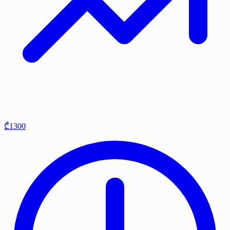
₾1300