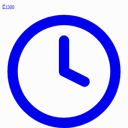
₾1500