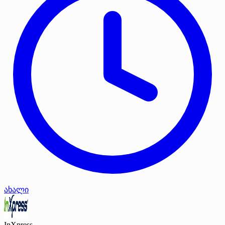
ახალი
InXpress