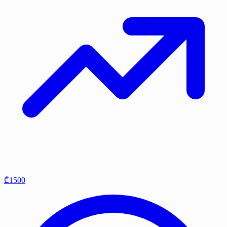
₾1500