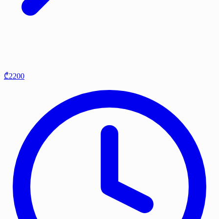
₾2200