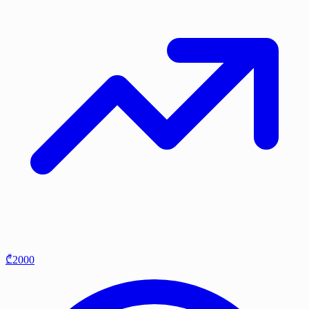
₾2000