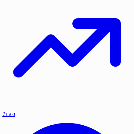
₾1500