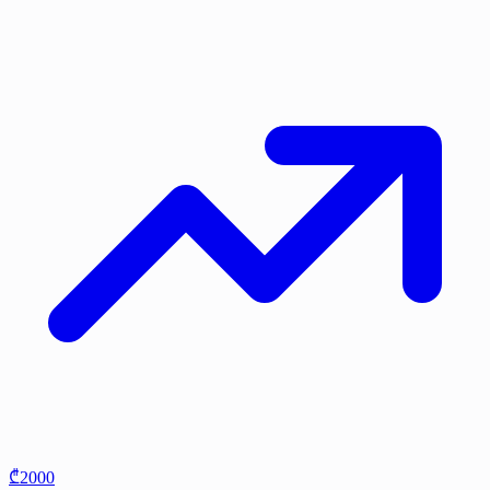
₾2000