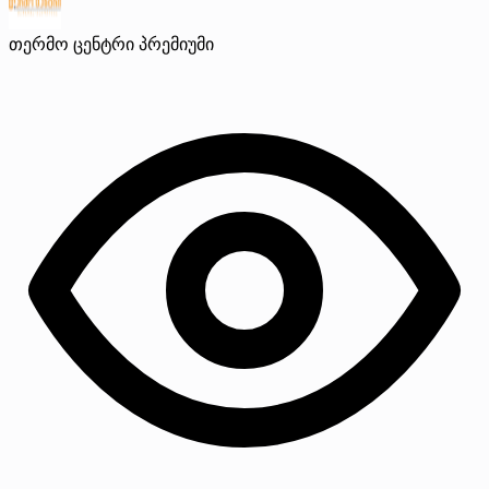
თერმო ცენტრი
პრემიუმი