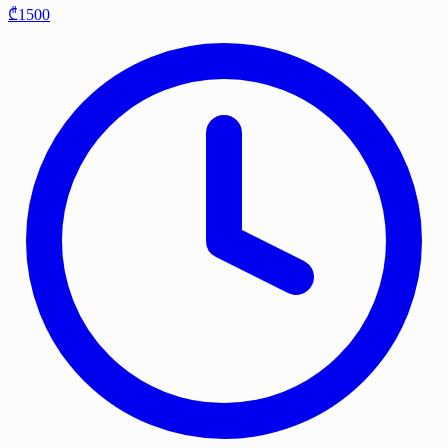
₾1500