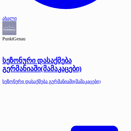
ახალი
PunktGenau
სეზონური დასაქმება
გერმანიაში(მამაკაცები)
სეზონური დასაქმება გერმანიაში(მამაკაცები)