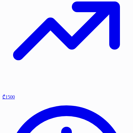
₾1500