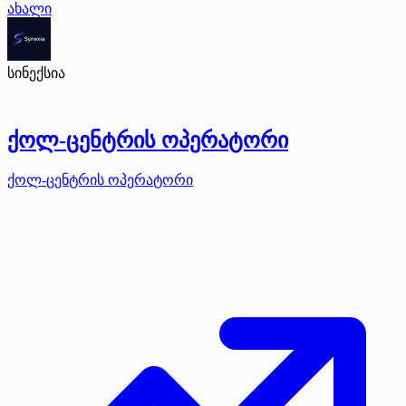
ახალი
სინექსია
ქოლ-ცენტრის ოპერატორი
ქოლ-ცენტრის ოპერატორი