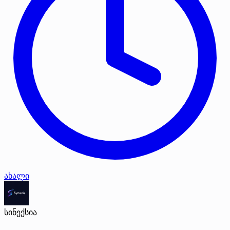
ახალი
სინექსია