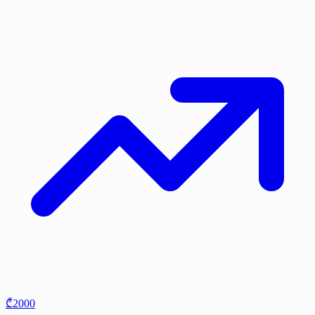
₾2000