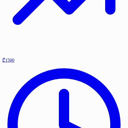
₾1500