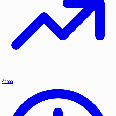
₾2000