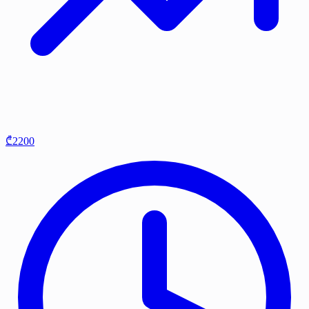
₾2200