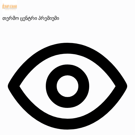
თერმო ცენტრი
პრემიუმი