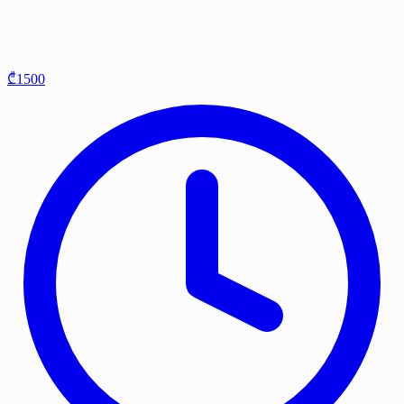
₾1500