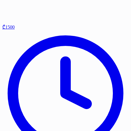
₾1500