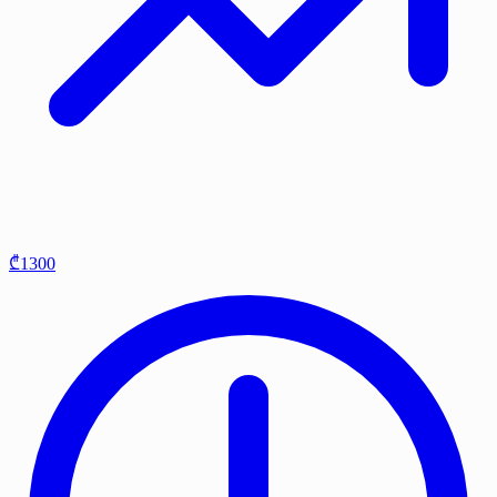
₾1300