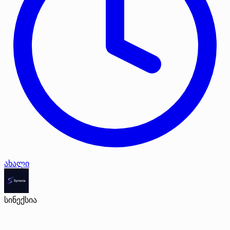
ახალი
სინექსია