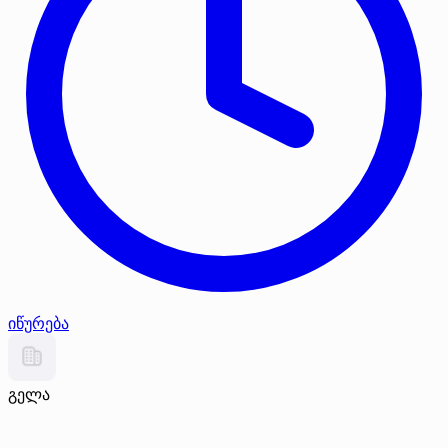
იწურება
გელა