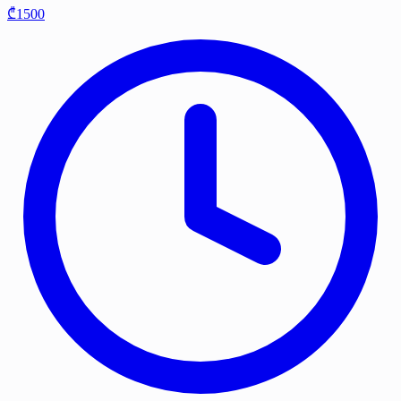
₾1500