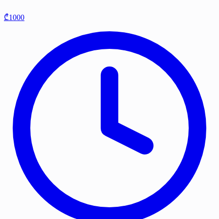
₾1000