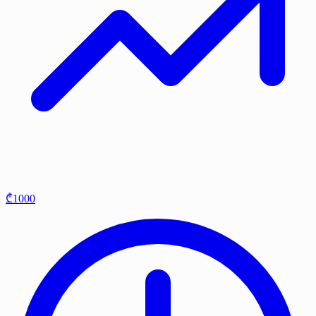
₾1000