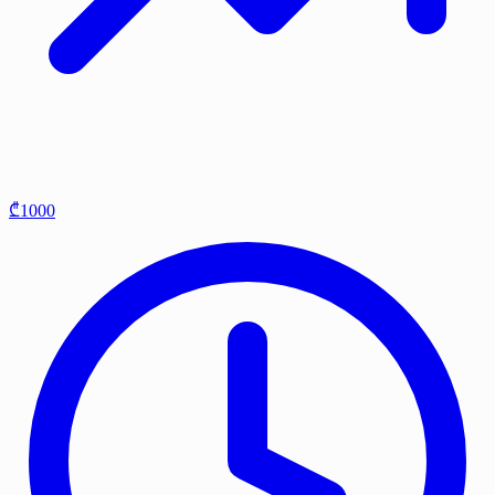
₾1000